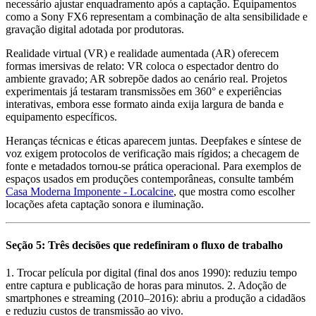
necessário ajustar enquadramento após a captação. Equipamentos
como a Sony FX6 representam a combinação de alta sensibilidade e
gravação digital adotada por produtoras.
Realidade virtual (VR) e realidade aumentada (AR) oferecem
formas imersivas de relato: VR coloca o espectador dentro do
ambiente gravado; AR sobrepõe dados ao cenário real. Projetos
experimentais já testaram transmissões em 360° e experiências
interativas, embora esse formato ainda exija largura de banda e
equipamento específicos.
Heranças técnicas e éticas aparecem juntas. Deepfakes e síntese de
voz exigem protocolos de verificação mais rígidos; a checagem de
fonte e metadados tornou-se prática operacional. Para exemplos de
espaços usados em produções contemporâneas, consulte também
Casa Moderna Imponente - Localcine
, que mostra como escolher
locações afeta captação sonora e iluminação.
Seção 5: Três decisões que redefiniram o fluxo de trabalho
1. Trocar película por digital (final dos anos 1990): reduziu tempo
entre captura e publicação de horas para minutos. 2. Adoção de
smartphones e streaming (2010–2016): abriu a produção a cidadãos
e reduziu custos de transmissão ao vivo.