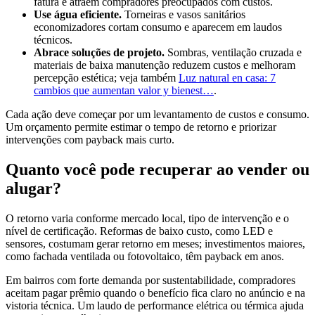
fatura e atraem compradores preocupados com custos.
Use água eficiente.
Torneiras e vasos sanitários
economizadores cortam consumo e aparecem em laudos
técnicos.
Abrace soluções de projeto.
Sombras, ventilação cruzada e
materiais de baixa manutenção reduzem custos e melhoram
percepção estética; veja também
Luz natural en casa: 7
cambios que aumentan valor y bienest…
.
Cada ação deve começar por um levantamento de custos e consumo.
Um orçamento permite estimar o tempo de retorno e priorizar
intervenções com payback mais curto.
Quanto você pode recuperar ao vender ou
alugar?
O retorno varia conforme mercado local, tipo de intervenção e o
nível de certificação. Reformas de baixo custo, como LED e
sensores, costumam gerar retorno em meses; investimentos maiores,
como fachada ventilada ou fotovoltaico, têm payback em anos.
Em bairros com forte demanda por sustentabilidade, compradores
aceitam pagar prêmio quando o benefício fica claro no anúncio e na
vistoria técnica. Um laudo de performance elétrica ou térmica ajuda