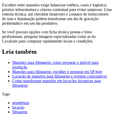
Escolher entre mansões exige balancear estética, custo e logística;
priorize infraestrutura e clareza contratual para evitar surpresas. Uma
vistoria técnica, um checklist financeiro e contatos de fornecedores
de som e iluminação podem transformar um dia de gravação
problemático em um dia produtivo.
Se você procura opções com ficha técnica pronta e fotos
profissionais, pesquise listagens especializadas como as do
Localcine para comparar rapidamente locais e condições.
Leia também
Mansões para filmagem: como preparar o imóvel para
produção
Mansões para filmagens: escolher e preparar em SP hoje
Locação de mansões para filmagens e eventos corporativos
Como transformar mansões em locações lucrativas para
filmagens
Tags
arquitetura
locação
filmagem