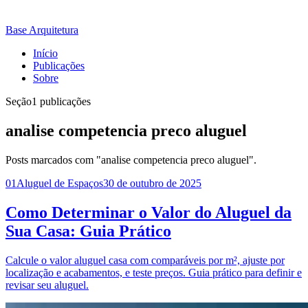
Base Arquitetura
Início
Publicações
Sobre
Seção
1 publicações
analise competencia preco aluguel
Posts marcados com "analise competencia preco aluguel".
01
Aluguel de Espaços
30 de outubro de 2025
Como Determinar o Valor do Aluguel da
Sua Casa: Guia Prático
Calcule o valor aluguel casa com comparáveis por m², ajuste por
localização e acabamentos, e teste preços. Guia prático para definir e
revisar seu aluguel.