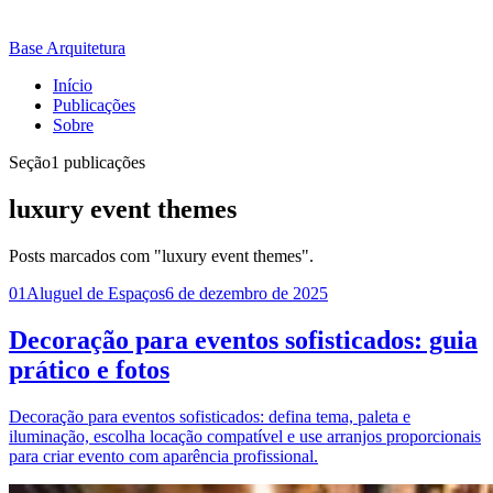
Base Arquitetura
Início
Publicações
Sobre
Seção
1 publicações
luxury event themes
Posts marcados com "luxury event themes".
01
Aluguel de Espaços
6 de dezembro de 2025
Decoração para eventos sofisticados: guia
prático e fotos
Decoração para eventos sofisticados: defina tema, paleta e
iluminação, escolha locação compatível e use arranjos proporcionais
para criar evento com aparência profissional.