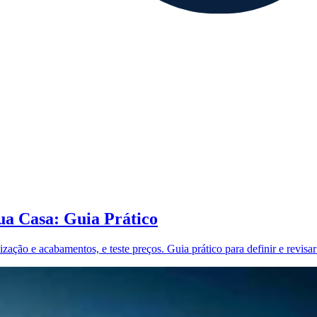
ua Casa: Guia Prático
zação e acabamentos, e teste preços. Guia prático para definir e revisar