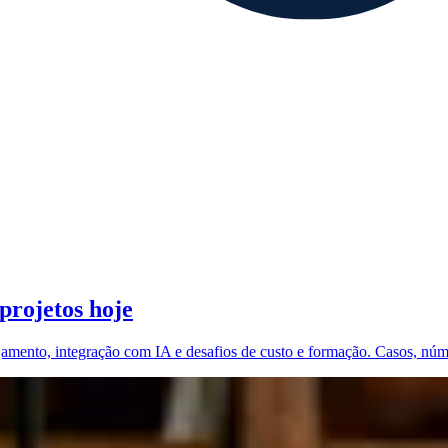
projetos hoje
mento, integração com IA e desafios de custo e formação. Casos, núme