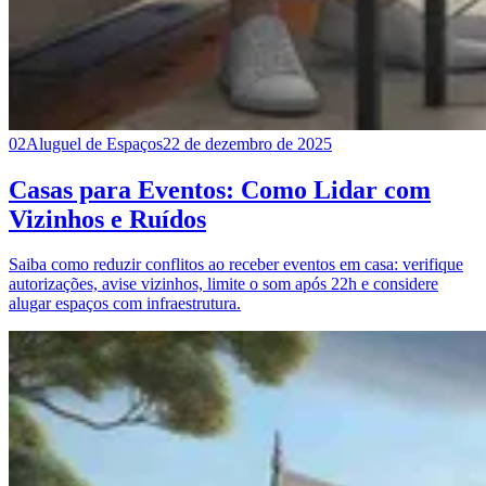
02
Aluguel de Espaços
22 de dezembro de 2025
Casas para Eventos: Como Lidar com
Vizinhos e Ruídos
Saiba como reduzir conflitos ao receber eventos em casa: verifique
autorizações, avise vizinhos, limite o som após 22h e considere
alugar espaços com infraestrutura.