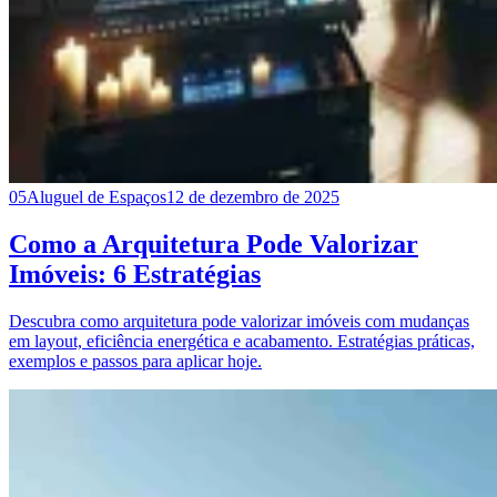
05
Aluguel de Espaços
12 de dezembro de 2025
Como a Arquitetura Pode Valorizar
Imóveis: 6 Estratégias
Descubra como arquitetura pode valorizar imóveis com mudanças
em layout, eficiência energética e acabamento. Estratégias práticas,
exemplos e passos para aplicar hoje.