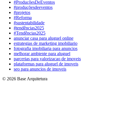
#ProduçõesDeEventos
#produçõesdeeventos
#projetos
#Reforma
#sustentabilidade
#tendências2025
#Tendências2025
anunciar casa para aluguel online
estrategias de marketing imobiliario
fotografia imobiliaria para anuncios
melhorar ambiente para aluguel
parcerias para valorizacao de imoveis
plataformas para aluguel de imoveis
seo para anuncios de imoveis
© 2026 Base Arquitetura