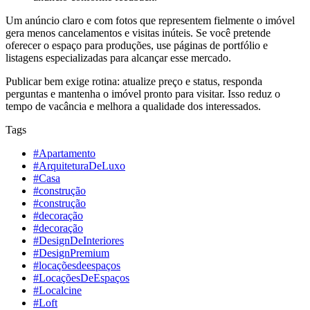
Um anúncio claro e com fotos que representem fielmente o imóvel
gera menos cancelamentos e visitas inúteis. Se você pretende
oferecer o espaço para produções, use páginas de portfólio e
listagens especializadas para alcançar esse mercado.
Publicar bem exige rotina: atualize preço e status, responda
perguntas e mantenha o imóvel pronto para visitar. Isso reduz o
tempo de vacância e melhora a qualidade dos interessados.
Tags
#Apartamento
#ArquiteturaDeLuxo
#Casa
#construção
#construção
#decoração
#decoração
#DesignDeInteriores
#DesignPremium
#locaçõesdeespaços
#LocaçõesDeEspaços
#Localcine
#Loft