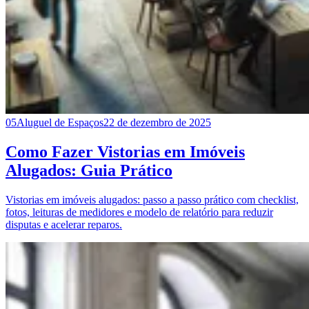
05
Aluguel de Espaços
22 de dezembro de 2025
Como Fazer Vistorias em Imóveis
Alugados: Guia Prático
Vistorias em imóveis alugados: passo a passo prático com checklist,
fotos, leituras de medidores e modelo de relatório para reduzir
disputas e acelerar reparos.