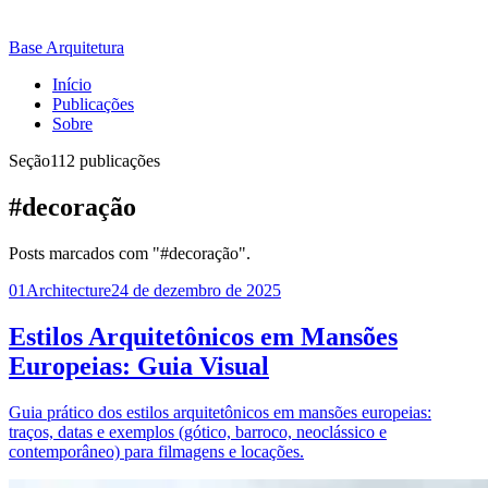
Base Arquitetura
Início
Publicações
Sobre
Seção
112 publicações
#decoração
Posts marcados com "#decoração".
01
Architecture
24 de dezembro de 2025
Estilos Arquitetônicos em Mansões
Europeias: Guia Visual
Guia prático dos estilos arquitetônicos em mansões europeias:
traços, datas e exemplos (gótico, barroco, neoclássico e
contemporâneo) para filmagens e locações.