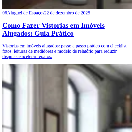
06
Aluguel de Espaços
22 de dezembro de 2025
Como Fazer Vistorias em Imóveis
Alugados: Guia Prático
Vistorias em imóveis alugados: passo a passo prático com checklist,
fotos, leituras de medidores e modelo de relatório para reduzir
disputas e acelerar reparos.