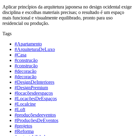
Aplicar princípios da arquitetura japonesa no design ocidental exige
disciplina e escolhas materiais precisas; o resultado é um espaço
mais funcional e visualmente equilibrado, pronto para uso
residencial ou produção.
Tags
#Apartamento
#ArquiteturaDeLuxo
#Casa
#construção
#construção
#decoração
#decoração
#DesignDeInteriores
#DesignPremium
#locaçõesdeespaços
#LocaçõesDeEspaços
#Localcine
#Loft
#produçõesdeeventos
#ProduçõesDeEventos
#projetos
#Reforma