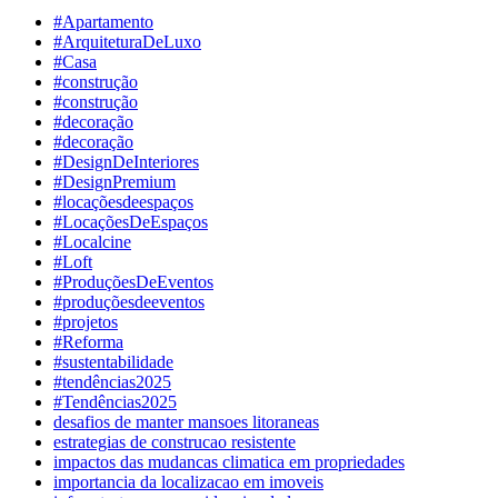
#Apartamento
#ArquiteturaDeLuxo
#Casa
#construção
#construção
#decoração
#decoração
#DesignDeInteriores
#DesignPremium
#locaçõesdeespaços
#LocaçõesDeEspaços
#Localcine
#Loft
#ProduçõesDeEventos
#produçõesdeeventos
#projetos
#Reforma
#sustentabilidade
#tendências2025
#Tendências2025
desafios de manter mansoes litoraneas
estrategias de construcao resistente
impactos das mudancas climatica em propriedades
importancia da localizacao em imoveis