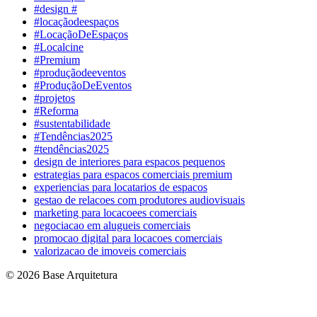
#design #
#locaçãodeespaços
#LocaçãoDeEspaços
#Localcine
#Premium
#produçãodeeventos
#ProduçãoDeEventos
#projetos
#Reforma
#sustentabilidade
#Tendências2025
#tendências2025
design de interiores para espacos pequenos
estrategias para espacos comerciais premium
experiencias para locatarios de espacos
gestao de relacoes com produtores audiovisuais
marketing para locacoees comerciais
negociacao em alugueis comerciais
promocao digital para locacoes comerciais
valorizacao de imoveis comerciais
© 2026 Base Arquitetura