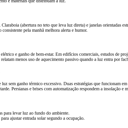
to e materiais que distribuam a luz.
. Claraboia (abertura no teto que leva luz direta) e janelas orientadas 
o consistente pela manhã melhora alerta e humor.
elétrico e ganho de bem-estar. Em edifícios comerciais, estudos de pr
s relatam menos uso de aquecimento passivo quando a luz entra por fac
z
e luz sem ganho térmico excessivo. Duas estratégias que funcionam em q
tarde. Persianas e brises com automatização respondem a insolação e m
ras para levar luz ao fundo do ambiente.
para ajustar entrada solar segundo a ocupação.