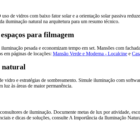
O uso de vidros com baixo fator solar e a orientação solar passiva redu
da iluminação natural na arquitetura para um resumo técnico.
e espaços para filmagem
luminação pesada e economizam tempo em set. Mansões com fachadas am
dos em páginas de locações:
Mansão Verde e Moderna - Localcine
e
Cas
 natural
uso de vidro e estratégias de sombreamento. Simule iluminação com soft
am luz às áreas de maior permanência.
e consultores de iluminação. Documente metas de lux por atividade, esco
nciais e dicas de soluções, consulte A Importância da Iluminação Natura