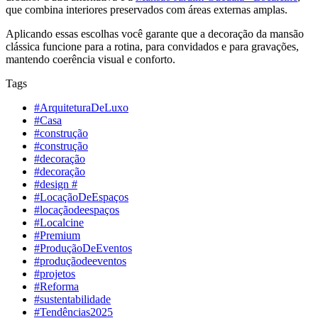
que combina interiores preservados com áreas externas amplas.
Aplicando essas escolhas você garante que a decoração da mansão
clássica funcione para a rotina, para convidados e para gravações,
mantendo coerência visual e conforto.
Tags
#ArquiteturaDeLuxo
#Casa
#construção
#construção
#decoração
#decoração
#design #
#LocaçãoDeEspaços
#locaçãodeespaços
#Localcine
#Premium
#ProduçãoDeEventos
#produçãodeeventos
#projetos
#Reforma
#sustentabilidade
#Tendências2025