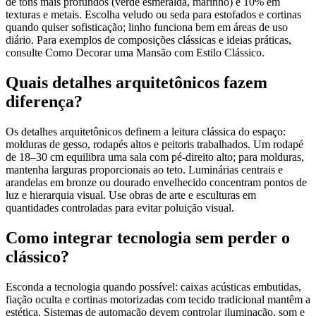
de tons mais profundos (verde esmeralda, marinho) e 10% em
texturas e metais. Escolha veludo ou seda para estofados e cortinas
quando quiser sofisticação; linho funciona bem em áreas de uso
diário. Para exemplos de composições clássicas e ideias práticas,
consulte Como Decorar uma Mansão com Estilo Clássico.
Quais detalhes arquitetônicos fazem
diferença?
Os detalhes arquitetônicos definem a leitura clássica do espaço:
molduras de gesso, rodapés altos e peitoris trabalhados. Um rodapé
de 18–30 cm equilibra uma sala com pé-direito alto; para molduras,
mantenha larguras proporcionais ao teto. Luminárias centrais e
arandelas em bronze ou dourado envelhecido concentram pontos de
luz e hierarquia visual. Use obras de arte e esculturas em
quantidades controladas para evitar poluição visual.
Como integrar tecnologia sem perder o
clássico?
Esconda a tecnologia quando possível: caixas acústicas embutidas,
fiação oculta e cortinas motorizadas com tecido tradicional mantêm a
estética. Sistemas de automação devem controlar iluminação, som e