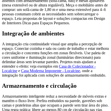
assentos com armazenamento (sofá-cama, baú) e mesas ajustáveis
(mesa extensível ou de altura regulável). Meça o mobiliário antes de
comprar: um sofá-cama de 1,80 m e uma mesa extensível para 4–6
pessoas costumam cobrir as necessidades sem sobrecarregar o
espaço. Leia propostas de layout e soluções compactas em Design
de Interiores Dicas para Espaços Pequenos.
Integração de ambientes
A integração cria continuidade visual que amplia a percepção de
espaço. Conectar cozinha e sala ou canto de trabalho e estar melhora
a circulação e concentra funções em zonas flexíveis. Use paleta de
cores uniforme e iluminação zonal (luminárias direcionais) para
delimitar áreas sem levantar paredes. Projetos reais ajudam a
entender o efeito: veja exemplos em
Casa de Colecionador -
Localcine
e
Casa Moderna Imponente - Localcine
, onde a
integração foi aplicada com soluções de armazenamento embutido.
Armazenamento e circulação
Armazenamento inteligente reduz a necessidade de móveis extras e
mantém o fluxo livre. Prefira embutidos na parede, gavetões sob
camas e prateleiras altas que ocupam a parede sem tirar área do piso.
Uma regra prática: libere ao menos 80 cm de circulação nas vias