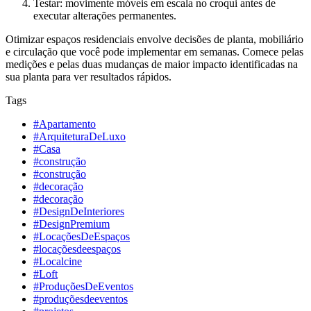
Testar: movimente móveis em escala no croqui antes de
executar alterações permanentes.
Otimizar espaços residenciais envolve decisões de planta, mobiliário
e circulação que você pode implementar em semanas. Comece pelas
medições e pelas duas mudanças de maior impacto identificadas na
sua planta para ver resultados rápidos.
Tags
#Apartamento
#ArquiteturaDeLuxo
#Casa
#construção
#construção
#decoração
#decoração
#DesignDeInteriores
#DesignPremium
#LocaçõesDeEspaços
#locaçõesdeespaços
#Localcine
#Loft
#ProduçõesDeEventos
#produçõesdeeventos