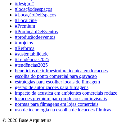
#design #
#locaçãodeespaços
#LocaçãoDeEspaços
#Localcine
#Premium
#ProduçãoDeEventos
#produçãodeeventos
#projetos
#Reforma
#sustentabilidade
#Tendências2025
#tendências2025
beneficios de infraestrutura tecnica em locacoes
escolha do ponto comercial para gravacao
estrategias para escolher locais de filmagem
gestao de autorizacoes para filmagens
impacto da acustica em ambientes comerciais rodaze
locacoes premium para producoes audiovisuais
normas para filmagens em lojas comerciais
uso de tecnologia na escolha de locacoes filmicas
© 2026 Base Arquitetura