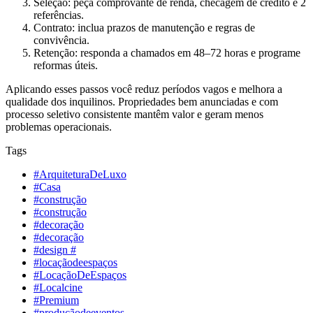
Seleção: peça comprovante de renda, checagem de crédito e 2
referências.
Contrato: inclua prazos de manutenção e regras de
convivência.
Retenção: responda a chamados em 48–72 horas e programe
reformas úteis.
Aplicando esses passos você reduz períodos vagos e melhora a
qualidade dos inquilinos. Propriedades bem anunciadas e com
processo seletivo consistente mantêm valor e geram menos
problemas operacionais.
Tags
#ArquiteturaDeLuxo
#Casa
#construção
#construção
#decoração
#decoração
#design #
#locaçãodeespaços
#LocaçãoDeEspaços
#Localcine
#Premium
#produçãodeeventos