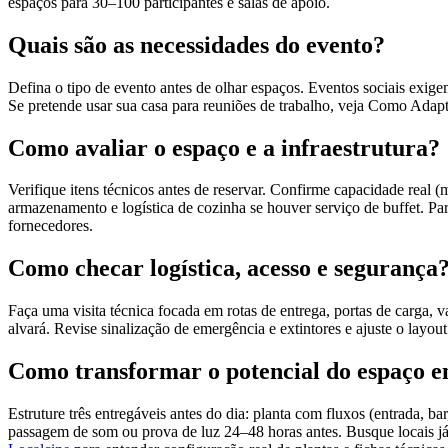
espaços para 30–100 participantes e salas de apoio.
Quais são as necessidades do evento?
Defina o tipo de evento antes de olhar espaços. Eventos sociais exigem
Se pretende usar sua casa para reuniões de trabalho, veja Como Adapt
Como avaliar o espaço e a infraestrutura?
Verifique itens técnicos antes de reservar. Confirme capacidade real (
armazenamento e logística de cozinha se houver serviço de buffet. P
fornecedores.
Como checar logística, acesso e segurança
Faça uma visita técnica focada em rotas de entrega, portas de carga,
alvará. Revise sinalização de emergência e extintores e ajuste o layou
Como transformar o potencial do espaço 
Estruture três entregáveis antes do dia: planta com fluxos (entrada,
passagem de som ou prova de luz 24–48 horas antes. Busque locais já