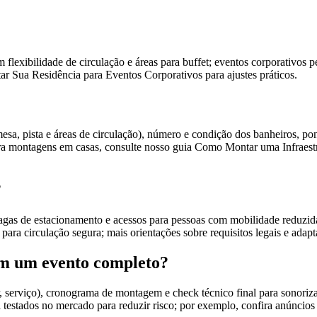
 flexibilidade de circulação e áreas para buffet; eventos corporativos 
ar Sua Residência para Eventos Corporativos para ajustes práticos.
mesa, pista e áreas de circulação), número e condição dos banheiros, po
ara montagens em casas, consulte nosso guia Como Montar uma Infraestr
?
 vagas de estacionamento e acessos para pessoas com mobilidade reduzid
t para circulação segura; mais orientações sobre requisitos legais e ada
em um evento completo?
 bar, serviço), cronograma de montagem e check técnico final para sono
 testados no mercado para reduzir risco; por exemplo, confira anúnci